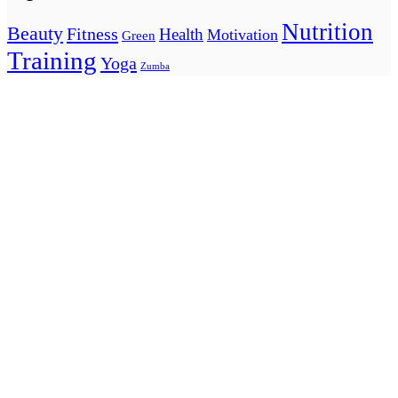
Nutrition
Beauty
Fitness
Health
Motivation
Green
Training
Yoga
Zumba
Ευ Κίνησις ΙΛΙΟΝ
Αίαντος 81 & Πατρόκλου 70, Ίλιον, 13122, Αθήνα
210 2693424
info@efkinisis.gr
Δευ - Παρ 08.00 - 21.00
Ευ Κίνησις ΠΕΡΙΣΤΕΡΙ
Εθνάρχου Μακαρίου 56, Περιστέρι, 12132, Αθήνα
210 5710414
info@efkinisis.gr