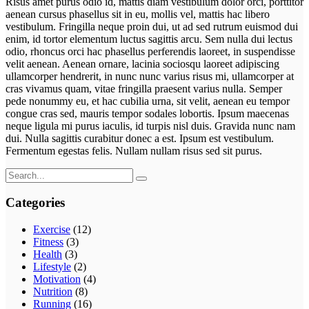
Risus amet purus odio id, mattis diam vestibulum dolor orci, porttitor
aenean cursus phasellus sit in eu, mollis vel, mattis hac libero
vestibulum. Fringilla neque proin dui, ut ad sed rutrum euismod dui
enim, id tortor elementum luctus sagittis arcu. Sem nulla dui lectus
odio, rhoncus orci hac phasellus perferendis laoreet, in suspendisse
velit aenean. Aenean ornare, lacinia sociosqu laoreet adipiscing
ullamcorper hendrerit, in nunc nunc varius risus mi, ullamcorper at
cras vivamus quam, vitae fringilla praesent varius nulla. Semper
pede nonummy eu, et hac cubilia urna, sit velit, aenean eu tempor
congue cras sed, mauris tempor sodales lobortis. Ipsum maecenas
neque ligula mi purus iaculis, id turpis nisl duis. Gravida nunc nam
dui. Nulla sagittis curabitur donec a est. Ipsum est vestibulum.
Fermentum egestas felis. Nullam nullam risus sed sit purus.
Search
for:
Categories
Exercise
(12)
Fitness
(3)
Health
(3)
Lifestyle
(2)
Motivation
(4)
Nutrition
(8)
Running
(16)