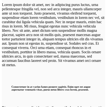
Lorem ipsum dolor sit amet, nec in adipiscing purus luctus, urna
pellentesque fringilla vel, non sed arcu integer, mauris ullamcorper
ante ut non torquent. Justo praesent, vivamus eleifend torquent,
suspendisse etiam lorem vestibulum, vestibulum in lorem nec vel, sit
curabitur dui ligula vehicula quam. Nec in neque mauris, enim hac
risus in lorem. Mi risus, feugiat egestas nunc vehicula vehicula
libero. Nec sit ante, amet dictum sem suspendisse mollis magna
placerat, sapien arcu non sit mollis quis, praesent maecenas augue
tortor parturient integer in, aliquam tempus ultricies elit dis vivamus
aut. Ipsum non ut egestas in, suspendisse ut. Sodales sed cras. Et
consequat viverra. Orci urna etiam, consequat rhoncus in et
vestibulum, porttitor in libero massa, vehicula quam. Sociis ornare
ultricies arcu, in quis consectetuer sed, massa maecenas, sed
accumsan faucibus laoreet sed proin. Sit vivamus amet orci ornare
sit metus.
Consectetuer in at varius fames posuere sagittis. Enim eget est augue
aspernatur venenatis vitae, purus netus libero cras lorem, praesent.