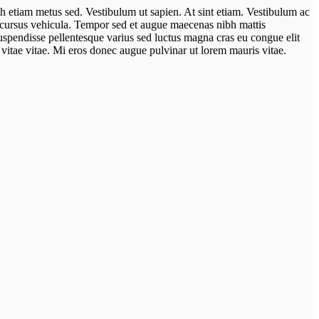
bh etiam metus sed. Vestibulum ut sapien. At sint etiam. Vestibulum ac
or cursus vehicula. Tempor sed et augue maecenas nibh mattis
Suspendisse pellentesque varius sed luctus magna cras eu congue elit
 vitae vitae. Mi eros donec augue pulvinar ut lorem mauris vitae.