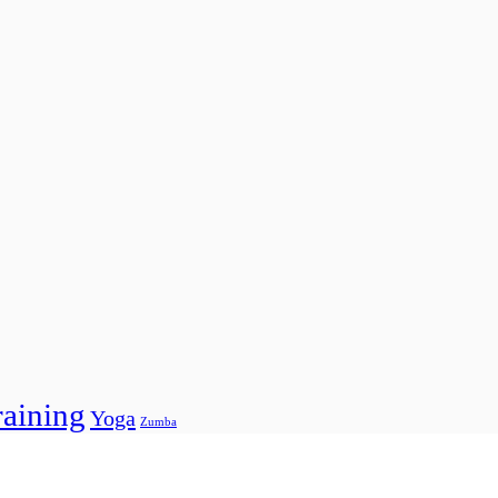
raining
Yoga
Zumba