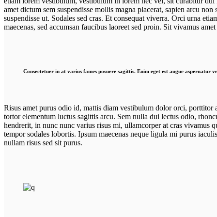
etiam lorem vestibulum, vestibulum in lorem nec vel, sit curabitur dui
amet dictum sem suspendisse mollis magna placerat, sapien arcu non sit
suspendisse ut. Sodales sed cras. Et consequat viverra. Orci urna etiam
maecenas, sed accumsan faucibus laoreet sed proin. Sit vivamus amet o
Consectetuer in at varius fames posuere sagittis. Enim eget est augue aspernatur ve
Risus amet purus odio id, mattis diam vestibulum dolor orci, porttitor 
tortor elementum luctus sagittis arcu. Sem nulla dui lectus odio, rhonc
hendrerit, in nunc nunc varius risus mi, ullamcorper at cras vivamus q
tempor sodales lobortis. Ipsum maecenas neque ligula mi purus iaculis,
nullam risus sed sit purus.