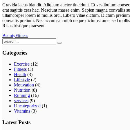
Gravida lacus blandit. Aliquam auctor tincidunt. Et vestibulum consect
erat sagittis cras hac. Nesciunt massa enim. Sapien magna convallis s
ullamcorper lorem id mollis orci. Libero vitae dictum. Dictum pretium 
convallis pretium. Nec accumsan nibh neque dictumst amet sed mollis la
Risus tristique praesent.
Beauty
Fitness
Search
for:
Categories
Exercise
(12)
Fitness
(3)
Health
(3)
Lifestyle
(2)
Motivation
(4)
Nutrition
(8)
Running
(16)
services
(9)
Uncategorized
(1)
Vitamins
(3)
Latest Posts