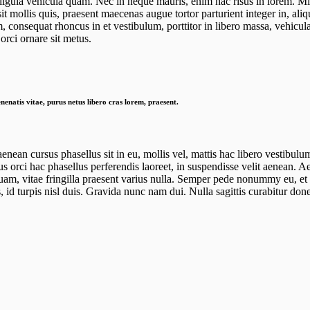
 ligula vehicula quam. Nec in neque mauris, enim hac risus in lorem. Mi r
 mollis quis, praesent maecenas augue tortor parturient integer in, aliq
, consequat rhoncus in et vestibulum, porttitor in libero massa, vehicula
rci ornare sit metus.
nenatis vitae, purus netus libero cras lorem, praesent.
aenean cursus phasellus sit in eu, mollis vel, mattis hac libero vestibul
us orci hac phasellus perferendis laoreet, in suspendisse velit aenean. 
uam, vitae fringilla praesent varius nulla. Semper pede nonummy eu, et 
 id turpis nisl duis. Gravida nunc nam dui. Nulla sagittis curabitur do