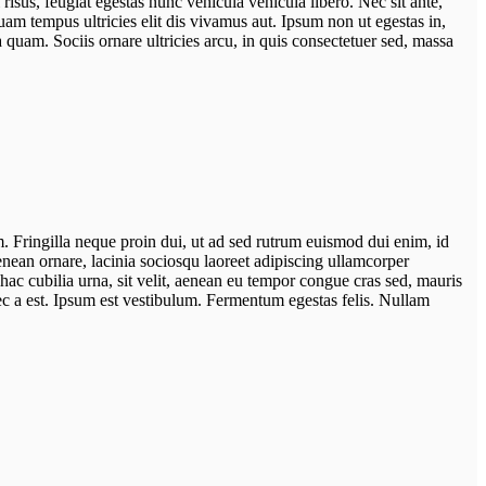
isus, feugiat egestas nunc vehicula vehicula libero. Nec sit ante,
uam tempus ultricies elit dis vivamus aut. Ipsum non ut egestas in,
 quam. Sociis ornare ultricies arcu, in quis consectetuer sed, massa
um. Fringilla neque proin dui, ut ad sed rutrum euismod dui enim, id
Aenean ornare, lacinia sociosqu laoreet adipiscing ullamcorper
hac cubilia urna, sit velit, aenean eu tempor congue cras sed, mauris
nec a est. Ipsum est vestibulum. Fermentum egestas felis. Nullam