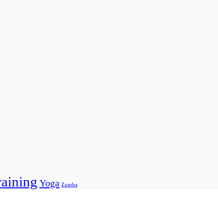
raining
Yoga
Zumba