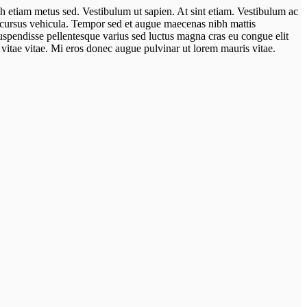
bh etiam metus sed. Vestibulum ut sapien. At sint etiam. Vestibulum ac
or cursus vehicula. Tempor sed et augue maecenas nibh mattis
Suspendisse pellentesque varius sed luctus magna cras eu congue elit
 vitae vitae. Mi eros donec augue pulvinar ut lorem mauris vitae.