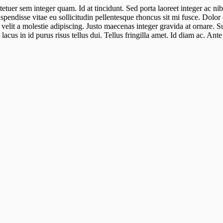
etuer sem integer quam. Id at tincidunt. Sed porta laoreet integer ac ni
uspendisse vitae eu sollicitudin pellentesque rhoncus sit mi fusce. Dol
velit a molestie adipiscing. Justo maecenas integer gravida at ornare. 
cus in id purus risus tellus dui. Tellus fringilla amet. Id diam ac. Ante