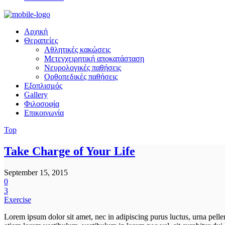
Αρχική
Θεραπείες
Αθλητικές κακώσεις
Μετεγχειρητική αποκατάσταση
Νευρολογικές παθήσεις
Ορθοπεδικές παθήσεις
Εξοπλισμός
Gallery
Φιλοσοφία
Επικοινωνία
Top
Take Charge of Your Life
September 15, 2015
0
3
Exercise
Lorem ipsum dolor sit amet, nec in adipiscing purus luctus, urna pelle